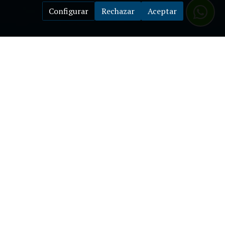
Configurar
Rechazar
Aceptar
¿A qué nos referimos con
producción audiovisual
?
La producción audiovisual es el proceso que abarca la
creación, desarrollo y realización de contenido visual y
sonoro, como vídeos corporativos, documentales o
comerciales.
Este proceso incluye varias etapas: preproducción, donde
se planifica el proyecto; producción, que implica la
grabación y captura de imágenes y sonido; y
postproducción, donde se editan y ensamblan los
elementos finales. Un equipo multidisciplinario, que puede
incluir guionistas, directores, camarógrafos y editores,