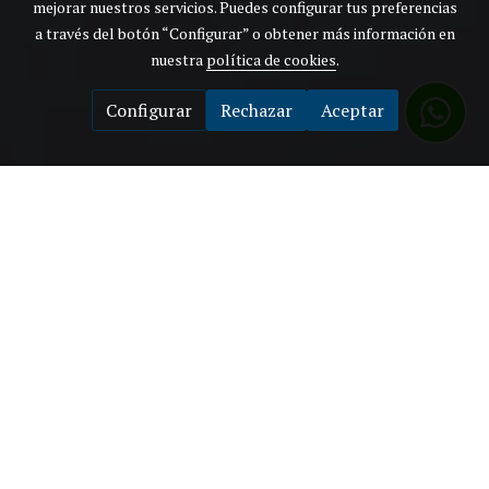
mejorar nuestros servicios. Puedes configurar tus preferencias
a través del botón “Configurar” o obtener más información en
nuestra
política de cookies
.
Configurar
Rechazar
Aceptar
EUROsociAL es un programa de cooperación entre la
Unión Europea y América Latina (perteneciente a la
FIIAPP) que contribuye a la reducción de las
desigualdades, la mejora de los niveles de cohesión social y
el fortalecimiento institucional en 19 países
latinoamericanos, mediante el apoyo a sus procesos de
diseño, reforma e implementación de políticas públicas,
focalizando su acción en las áreas de igualdad de género,
gobernanza democrática y políticas sociales.